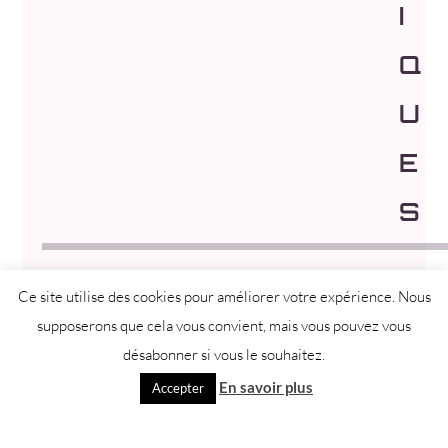
i
q
u
e
s
Ce site utilise des cookies pour améliorer votre expérience. Nous
supposerons que cela vous convient, mais vous pouvez vous
désabonner si vous le souhaitez.
TOULON CENTRE
En savoir plus
Accepter
Immeuble l’Empire